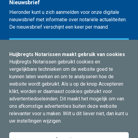
Nieuwsbrief
Hieronder kunt u zich aanmelden voor onze digitale
nieuwsbrief met informatie over notariële actualiteiten.
De nieuwsbrief verschijnt een keer per maand.
Schrijf u in voor de nieuwsbrief
Huijbregts Notarissen maakt gebruik van cookies
Huijbregts Notarissen gebruikt cookies en
Sitemap
vergelijkbare technieken om de website goed te
Advies over
kunnen laten werken en om te analyseren hoe de
Over ons
website wordt gebruikt. Als u op de knop Accepteren
Actueel & Nieuws
klikt, worden er daarnaast cookies gebruikt voor
Contact
advertentiedoeleinden. Dit maakt het mogelijk om van
ons afkomstige advertenties buiten deze website
relevanter voor u maken. Wilt u dit liever niet, dan kunt u
uw instellingen wijzigen.
© 2023 Huijbregts Notarissen, all rights
reserved