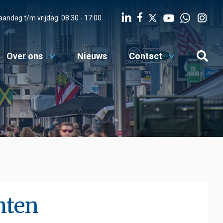
MENU
andag t/m vrijdag: 08:30 - 17:00
Werken bij
Over ons
Nieuws
Contact
Advies
Digitale diensten
Over ons
Nieuws
Contact
hten