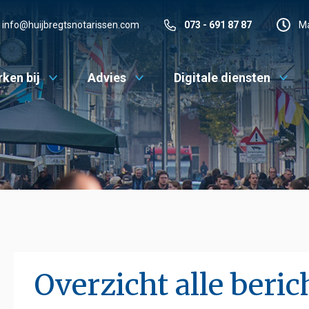
info@huijbregtsnotarissen.com
073 - 691 87 87
Ma
ken bij
Advies
Digitale diensten
Overzicht alle beric