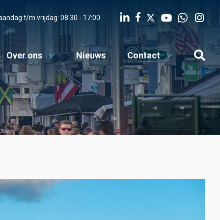
MENU
andag t/m vrijdag: 08:30 - 17:00
Werken bij
Over ons
Nieuws
Contact
Advies
Digitale diensten
Over ons
Nieuws
Contact