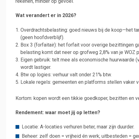
rekenen, minder op gevoel.
Wat verandert er in 2026?
Overdrachtsbelasting: goed nieuws bij de koop—het ta
(geen hoofdverblijf).
Box 3 (forfaitair): het forfait voor overige bezittinge
belasting komt dat neer op grofweg 2,8% van je WOZ pe
Eigen gebruik: telt mee als economische huurwaarde (
wordt lastiger.
Btw op logies: verhuur valt onder 21% btw.
Lokale regels: gemeenten en platforms stellen vaker v
Kortom: kopen wordt een tikkie goedkoper, bezitten en ve
Rendement: waar moet jij op letten?
Locatie: A-locaties verhuren beter, maar zijn duurder.
Beheer: zelf doen = vrijheid én werk; uitbesteden = g