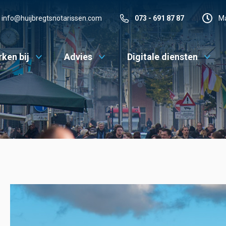
info@huijbregtsnotarissen.com
073 - 691 87 87
Ma
ken bij
Advies
Digitale diensten