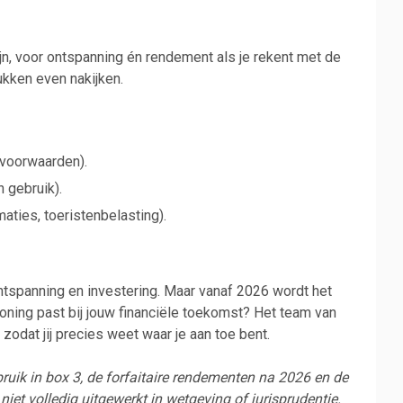
jn, voor ontspanning én rendement als je rekent met de
tukken even nakijken.
kvoorwaarden).
n gebruik).
maties, toeristenbelasting).
tspanning en investering. Maar vanaf 2026 wordt het
woning past bij jouw financiële toekomst? Het team van
 zodat jij precies weet waar je aan toe bent.
ruik in box 3, de forfaitaire rendementen na 2026 en de
niet volledig uitgewerkt in wetgeving of jurisprudentie.