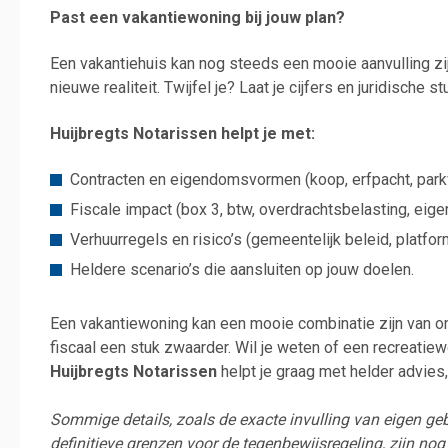
Past een vakantiewoning bij jouw plan?
Een vakantiehuis kan nog steeds een mooie aanvulling zi
nieuwe realiteit. Twijfel je? Laat je cijfers en juridische s
Huijbregts Notarissen helpt je met:
Contracten en eigendomsvormen (koop, erfpacht, par
Fiscale impact (box 3, btw, overdrachtsbelasting, eige
Verhuurregels en risico’s (gemeentelijk beleid, platfor
Heldere scenario’s die aansluiten op jouw doelen.
Een vakantiewoning kan een mooie combinatie zijn van on
fiscaal een stuk zwaarder. Wil je weten of een recreatie
Huijbregts Notarissen
helpt je graag met helder advies,
Sommige details, zoals de exacte invulling van eigen geb
definitieve grenzen voor de tegenbewijsregeling, zijn nog 