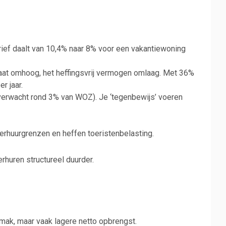
rief daalt van 10,4% naar 8% voor een vakantiewoning
n gaat omhoog, het heffingsvrij vermogen omlaag. Met 36%
r jaar.
verwacht rond 3% van WOZ). Je ‘tegenbewijs’ voeren
erhuurgrenzen en heffen toeristenbelasting.
rhuren structureel duurder.
emak, maar vaak lagere netto opbrengst.