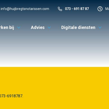
info@huijbregtsnotarissen.com
073 - 691 87 87
Ma
ken bij
Advies
Digitale diensten
p 073-6918787.