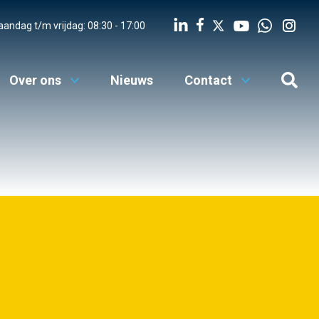
MENU
andag t/m vrijdag: 08:30 - 17:00
Werken bij
Over ons
Nieuws
Contact
Advies
Digitale diensten
Over ons
Nieuws
Contact