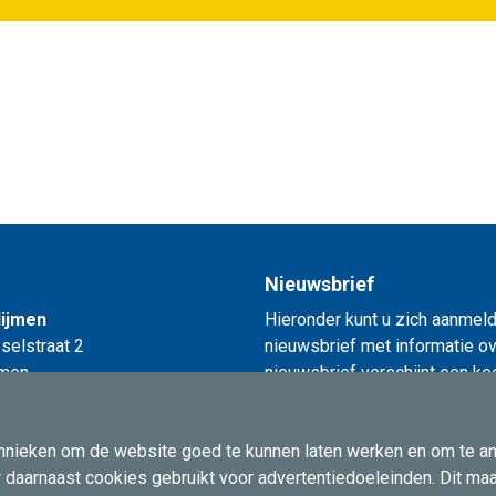
Nieuwsbrief
lijmen
Hieronder kunt u zich aanmeld
selstraat 2
nieuwsbrief met informatie ove
jmen
nieuwsbrief verschijnt een ke
Schrijf u in voor de nie
echnieken om de website goed te kunnen laten werken en om te a
r daarnaast cookies gebruikt voor advertentiedoeleinden. Dit ma