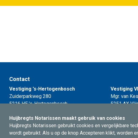
Contact
Vestiging 's-Hertogenbosch
Vestiging V
Zuiderparkweg 280
Mgr. van Kes
5216 HE ’s-Hertogenbosch
5251 AX Vli
Huijbregts Notarissen maakt gebruik van cookies
Telefoon
073 - 691 87 87
Huijbregts Notarissen gebruikt cookies en vergelijkbare t
E-mail
info@huijbregtsnotarissen.com
wordt gebruikt. Als u op de knop Accepteren klikt, worden e