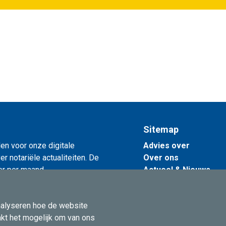
Sitemap
en voor onze digitale
Advies over
r notariële actualiteiten. De
Over ons
er per maand.
Actueel & Nieuws
Contact
uwsbrief
nalyseren hoe de website
akt het mogelijk om van ons